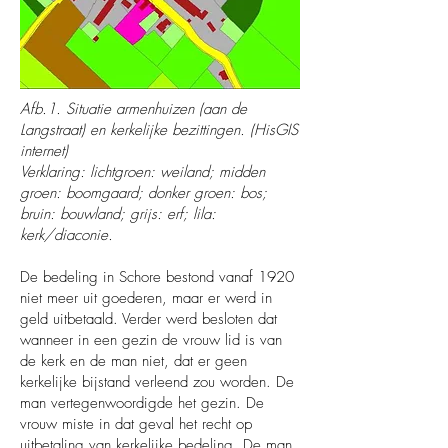
Afb.1. Situatie armenhuizen (aan de
Langstraat) en kerkelijke bezittingen. (HisGIS
internet)
Verklaring: lichtgroen: weiland; midden
groen: boomgaard; donker groen: bos;
bruin: bouwland; grijs: erf; lila:
kerk/diaconie.
De bedeling in Schore bestond vanaf 1920
niet meer uit goederen, maar er werd in
geld uitbetaald. Verder werd besloten dat
wanneer in een gezin de vrouw lid is van
de kerk en de man niet, dat er geen
kerkelijke bijstand verleend zou worden. De
man vertegenwoordigde het gezin. De
vrouw miste in dat geval het recht op
uitbetaling van kerkelijke bedeling. De man