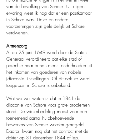
nu om inzicht te krijgen in het wel en wee
van de bevolking van Schore. Uit eigen
ervaring weet ik nog dat er een postkantoor
in Schore was. Deze en andere
voorzieningen zijn geleidelijk uit Schore
verdwenen.
Armenzorg
Al op 25 juni 1649 werd door de Staten
Generaal verordineerd dat elke stad of
parochie haar armen moest onderhouden uit
het inkomen van goederen van nobele
(diaconie) instellingen. Of dit ook zo werd
toegepast in Schore is onbekend.
Wat we wel weten is dat in 1841 de
diaconie van Schore voor grote problemen
stond. De winterbedeling moest voor een
toenemend aantal hulpbehoevende
bewoners van Schore worden geregeld.
Daarbij kwam nog dat het contract met de
dokter op 31 december 1844 afliep.