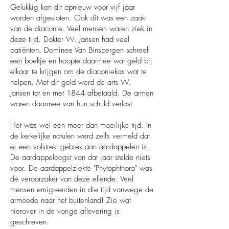
Gelukkig kon dit opnieuw voor vijf jaar
worden afgesloten. Ook dit was een zaak
van de diaconie. Veel mensen waren ziek in
deze tijd. Dokter W. Jansen had veel
patiënten. Dominee Van Binsbergen schreef
een boekje en hoopte daarmee wat geld bij
elkaar te krijgen om de diaconiekas wat te
helpen. Met dit geld werd de arts W.
Jansen tot en met 1844 afbetaald. De armen
waren daarmee van hun schuld verlost.
Het was wel een meer dan moeilijke tijd. In
de kerkelijke notulen werd zelfs vermeld dat
er een volstrekt gebrek aan aardappelen is.
De aardappeloogst van dat jaar stelde niets
voor. De aardappelziekte "Phytophthora" was
de veroorzaker van deze ellende. Veel
mensen emigreerden in die tijd vanwege de
armoede naar het buitenland! Zie wat
hierover in de vorige aflevering is
geschreven.