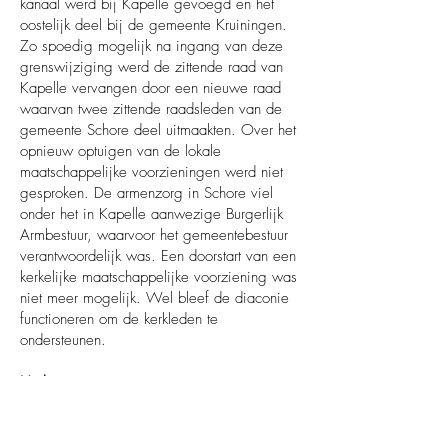
kanaal werd bij Kapelle gevoegd en het
oostelijk deel bij de gemeente Kruiningen.
Zo spoedig mogelijk na ingang van deze
grenswijziging werd de zittende raad van
Kapelle vervangen door een nieuwe raad
waarvan twee zittende raadsleden van de
gemeente Schore deel uitmaakten. Over het
opnieuw optuigen van de lokale
maatschappelijke voorzieningen werd niet
gesproken. De armenzorg in Schore viel
onder het in Kapelle aanwezige Burgerlijk
Armbestuur, waarvoor het gemeentebestuur
verantwoordelijk was. Een doorstart van een
kerkelijke maatschappelijke voorziening was
niet meer mogelijk. Wel bleef de diaconie
functioneren om de kerkleden te
ondersteunen.
Herbouw
De gemeente Kapelle werd met de
samenvoeging met Schore voor grote
financiële offers geplaatst. Herbouw van de