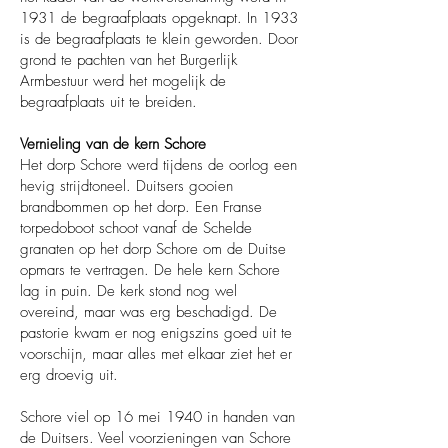
1931 de begraafplaats opgeknapt. In 1933
is de begraafplaats te klein geworden. Door
grond te pachten van het Burgerlijk
Armbestuur werd het mogelijk de
begraafplaats uit te breiden.
Vernieling van de kern Schore
Het dorp Schore werd tijdens de oorlog een
hevig strijdtoneel. Duitsers gooien
brandbommen op het dorp. Een Franse
torpedoboot schoot vanaf de Schelde
granaten op het dorp Schore om de Duitse
opmars te vertragen. De hele kern Schore
lag in puin. De kerk stond nog wel
overeind, maar was erg beschadigd. De
pastorie kwam er nog enigszins goed uit te
voorschijn, maar alles met elkaar ziet het er
erg droevig uit.
Schore viel op 16 mei 1940 in handen van
de Duitsers. Veel voorzieningen van Schore