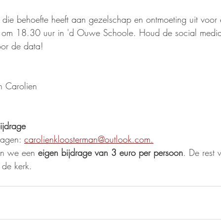
ie behoefte heeft aan gezelschap en ontmoeting uit voor 
d om 18.30 uur in 'd Ouwe Schoole. Houd de social medi
oor de data!
n Carolien
ijdrage
agen: 
carolienkloosterman@outlook.com.
en we een 
eigen bijdrage van 3 euro per persoon
. De rest 
de kerk. 