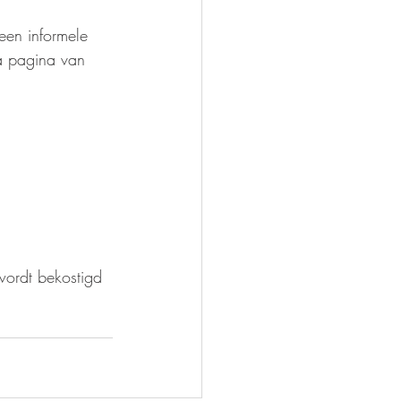
een informele 
a pagina van 
wordt bekostigd 