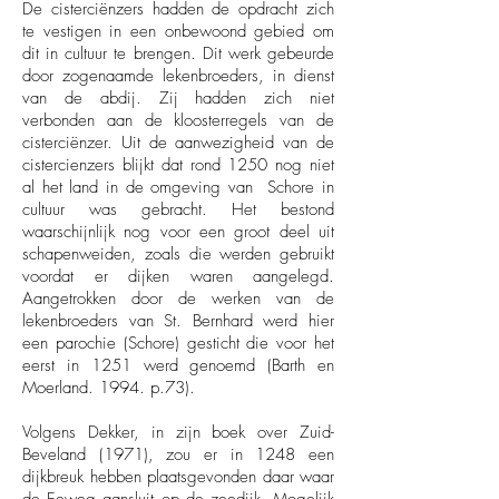
De cisterciënzers hadden de opdracht zich
te vestigen in een onbewoond gebied om
dit in cultuur te brengen. Dit werk gebeurde
door zogenaamde lekenbroeders, in dienst
van de abdij. Zij hadden zich niet
verbonden aan de kloosterregels van de
cisterciënzer. Uit de aanwezigheid van de
cistercienzers blijkt dat rond 1250 nog niet
al het land in de omgeving van Schore in
cultuur was gebracht. Het bestond
waarschijnlijk nog voor een groot deel uit
schapenweiden, zoals die werden gebruikt
voordat er dijken waren aangelegd.
Aangetrokken door de werken van de
lekenbroeders van St. Bernhard werd hier
een parochie (Schore) gesticht die voor het
eerst in 1251 werd genoemd (Barth en
Moerland. 1994. p.73).
Volgens Dekker, in zijn boek over Zuid-
Beveland (1971), zou er in 1248 een
dijkbreuk hebben plaatsgevonden daar waar