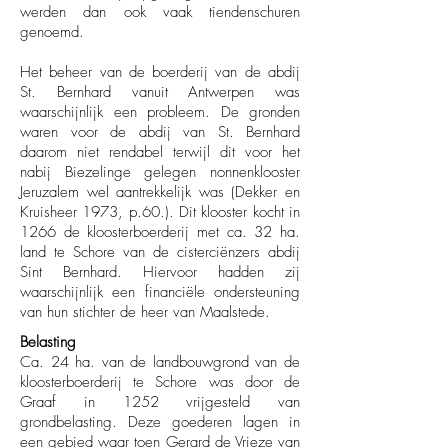
werden dan ook vaak tiendenschuren
genoemd.
Het beheer van de boerderij van de abdij
St. Bernhard vanuit Antwerpen was
waarschijnlijk een probleem. De gronden
waren voor de abdij van St. Bernhard
daarom niet rendabel terwijl dit voor het
nabij Biezelinge gelegen nonnenklooster
Jeruzalem wel aantrekkelijk was (Dekker en
Kruisheer 1973, p.60.). Dit klooster kocht in
1266 de kloosterboerderij met ca. 32 ha.
land te Schore van de cisterciënzers abdij
Sint Bernhard. Hiervoor hadden zij
waarschijnlijk een financiële ondersteuning
van hun stichter de heer van Maalstede.
Belasting
Ca. 24 ha. van de landbouwgrond van de
kloosterboerderij te Schore was door de
Graaf in 1252 vrijgesteld van
grondbelasting. Deze goederen lagen in
een gebied waar toen Gerard de Vrieze van