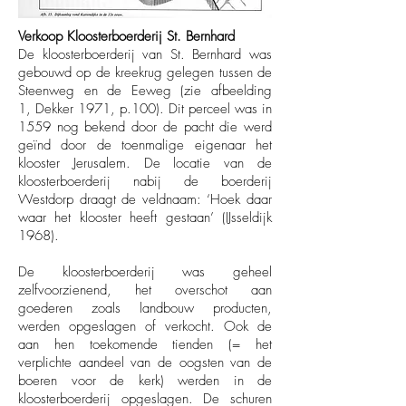
Verkoop Kloosterboerderij St. Bernhard
De kloosterboerderij van St. Bernhard was
gebouwd op de kreekrug gelegen tussen de
Steenweg en de Eeweg (zie afbeelding
1, Dekker 1971, p.100). Dit perceel was in
1559 nog bekend door de pacht die werd
geïnd door de toenmalige eigenaar het
klooster Jerusalem. De locatie van de
kloosterboerderij nabij de boerderij
Westdorp draagt de veldnaam: ‘Hoek daar
waar het klooster heeft gestaan’ (IJsseldijk
1968).
De kloosterboerderij was geheel
zelfvoorzienend, het overschot aan
goederen zoals landbouw producten,
werden opgeslagen of verkocht. Ook de
aan hen toekomende tienden (= het
verplichte aandeel van de oogsten van de
boeren voor de kerk) werden in de
kloosterboerderij opgeslagen. De schuren