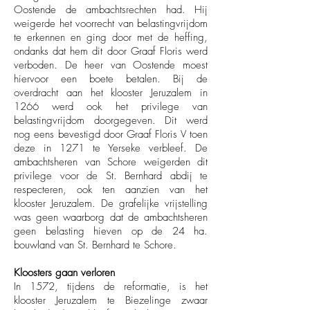
Oostende de ambachtsrechten had. Hij
weigerde het voorrecht van belastingvrijdom
te erkennen en ging door met de heffing,
ondanks dat hem dit door Graaf Floris werd
verboden. De heer van Oostende moest
hiervoor een boete betalen. Bij de
overdracht aan het klooster Jeruzalem in
1266 werd ook het privilege van
belastingvrijdom doorgegeven. Dit werd
nog eens bevestigd door Graaf Floris V toen
deze in 1271 te Yerseke verbleef. De
ambachtsheren van Schore weigerden dit
privilege voor de St. Bernhard abdij te
respecteren, ook ten aanzien van het
klooster Jeruzalem. De grafelijke vrijstelling
was geen waarborg dat de ambachtsheren
geen belasting hieven op de 24 ha.
bouwland van St. Bernhard te Schore.
Kloosters gaan verloren
In 1572, tijdens de reformatie, is het
klooster Jeruzalem te Biezelinge zwaar