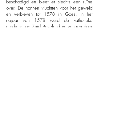
beschadigd en bleef er slechts een ruïne
over. De nonnen vluchtten voor het geweld
en verbleven tot 1578 in Goes. In het
najaar van 1578 werd de katholieke
eredienst op Zuid Beveland vervangen door
de protestantse. De goederen van de
kloosters werden in beslag genomen. Uit de
abdijrekening van 1579 blijkt dat de
goederen van het klooster Jeruzalem te
Schore inmiddels een omvang had van ca.
53 ha. De jaarlijkse opbrengsten kwamen
na de onteigening ten goede voor
algemene doelen. De klooster goederen
bleven nog lange tijd in bezit van de
Zeeuwse overheid. Van de kloosterboerderij
St. Bernhard is niets meer over. Mogelijk dat
er in de grond nog wat stenen te vinden
zijn.
Afbeelding 3 tekening uit de 18e eeuw van
het klooster Jeruzalem te Biezelinge.